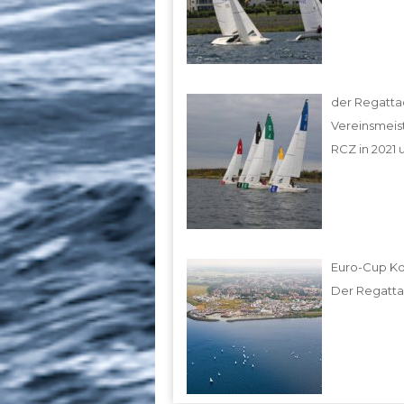
der Regattac
Vereinsmeis
RCZ in 2021 
Euro-Cup Ko
Der Regattac