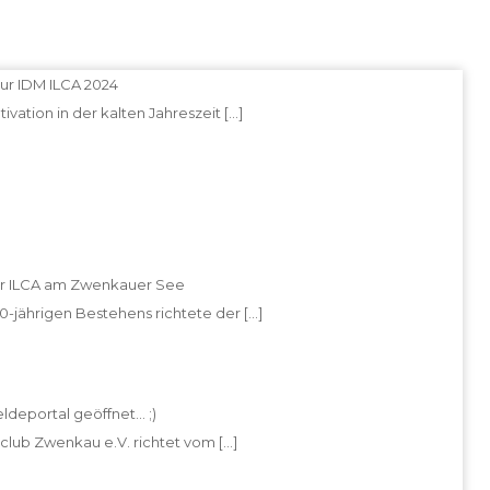
ur IDM ILCA 2024
tivation in der kalten Jahreszeit
[…]
ngen?
r ILCA am Zwenkauer See
10-jährigen Bestehens richtete der
[…]
ldeportal geöffnet… ;)
club Zwenkau e.V. richtet vom
[…]