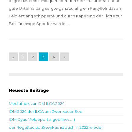
folgte das Feld LIMA quer über den See. Für überraschend
gute Unterhaltung sorgte ganz zufällig ein Partyfloß das am
Feld entlang schipperte und durch Kaperung der Flotte zur
Box für einige Sportler wurde.…
«
1
2
3
4
»
Neueste Beiträge
Mediathek zur IDM ILCA 2024
IDM 2024 der ILCA am Zwenkauer See
IDM Dyas Meldeportal geöffnet… ;)
der Regattaclub Zwenkau ist auch in 2022 wieder