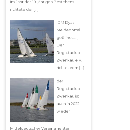
Im Jahr des 10-jährigen Bestehens
richtete der
[…]
IDM Dyas
Meldeportal
geöffnet… ;)
Der
Regattaclub
Zwenkau e.V.
richtet vom
[…]
der
Regattaclub
Zwenkau ist
auch in 2022
wieder
Mitteldeutscher Vereinsmeister