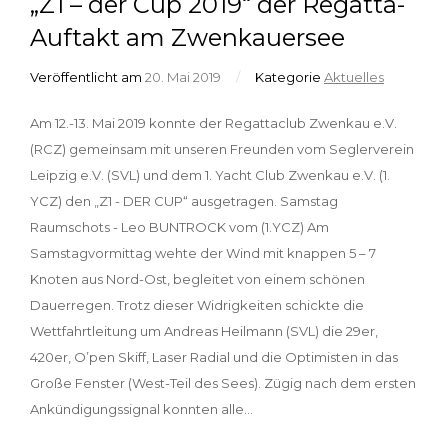
„Z1 – der Cup 2019“ der Regatta-
Auftakt am Zwenkauersee
Veröffentlicht am
20. Mai 2019
/
Kategorie
Aktuelles
Am 12.-13. Mai 2019 konnte der Regattaclub Zwenkau e.V.
(RCZ) gemeinsam mit unseren Freunden vom Seglerverein
Leipzig e.V. (SVL) und dem 1. Yacht Club Zwenkau e.V. (1.
YCZ) den „Z1 - DER CUP“ ausgetragen. Samstag
Raumschots - Leo BUNTROCK vom (1.YCZ) Am
Samstagvormittag wehte der Wind mit knappen 5 – 7
Knoten aus Nord-Ost, begleitet von einem schönen
Dauerregen. Trotz dieser Widrigkeiten schickte die
Wettfahrtleitung um Andreas Heilmann (SVL) die 29er,
420er, O’pen Skiff, Laser Radial und die Optimisten in das
Große Fenster (West-Teil des Sees). Zügig nach dem ersten
Ankündigungssignal konnten alle…