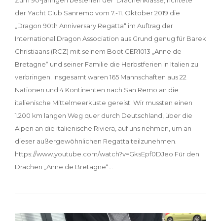
Zum 90-jährigen bestehen der Drachenklasse, richtete
der Yacht Club Sanremo vom 7.-11. Oktober 2019 die
„Dragon 90th Anniversary Regatta“ im Auftrag der
International Dragon Association aus.Grund genug für Barek
Christiaans (RCZ) mit seinem Boot GER1013 „Anne de
Bretagne“ und seiner Familie die Herbstferien in Italien zu
verbringen. Insgesamt waren 165 Mannschaften aus 22
Nationen und 4 Kontinenten nach San Remo an die
italienische Mittelmeerküste gereist. Wir mussten einen
1.200 km langen Weg quer durch Deutschland, über die
Alpen an die italienische Riviera, auf uns nehmen, um an
dieser außergewöhnlichen Regatta teilzunehmen.
https://www.youtube.com/watch?v=GksEpf0DJeo Für den
Drachen „Anne de Bretagne“…