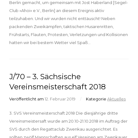
Berlin gemacht, um gemeinsam mit Jost Haberland [Segel-
Club »Ahoi« e.V., Berlin] an diesem Ereignis aktiv
teilzuhaben. Und wir wurden nicht enttäuscht! Neben
packenden Zweikämpfen, taktischen Husarenritten,
Frühstarts, Flauten, Protesten, Verletzungen und Kollisionen
hatten wir bei bestem Wetter viel Spaß…
J/70 – 3. Sächsische
Vereinsmeisterschaft 2018
Veröffentlicht am
12. Februar 2019
/
Kategorie
Aktuelles
3. SVS Vereinsmeisterschaft 2018 Die diesjährige dritte
Vereinsmeistersaft wurde am 20.10-21.10.2018 im Auftrag der
SVS durch den Regattaclub Zwenkau ausgerichtet. Es
sollten zwölf Mannschaften aus elf Vereinen am Zwenkauer