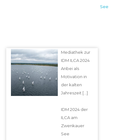
See
Mediathek zur
IDM ILCA 2024
Anbei als
Motivation in
der kalten
Jahreszeit
[…]
IDM 2024 der
ILCA am
Zwenkauer
See