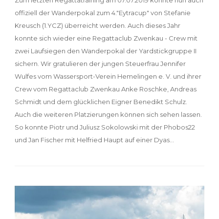
Zum letzten Regattatraining am 07.07.2019 konnte nun auch
offiziell der Wanderpokal zum 4."Eytracup" von Stefanie
Kreusch (1.YCZ) überreicht werden. Auch dieses Jahr
konnte sich wieder eine Regattaclub Zwenkau - Crew mit
zwei Laufsiegen den Wanderpokal der Yardstickgruppe II
sichern. Wir gratulieren der jungen Steuerfrau Jennifer
Wulfes vom Wassersport-Verein Hemelingen e. V. und ihrer
Crew vom Regattaclub Zwenkau Anke Roschke, Andreas
Schmidt und dem glücklichen Eigner Benedikt Schulz.
Auch die weiteren Platzierungen können sich sehen lassen.
So konnte Piotr und Juliusz Sokolowski mit der Phobos22
und Jan Fischer mit Helfried Haupt auf einer Dyas…